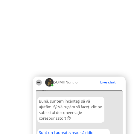
ȘOIMII Nunților
Live chat
20:00
Bună, suntem încântați să vă
ajutăm! 🙂 Vă rugăm să faceți clic pe
subiectul de conversație
corespunzător! 🙂
Sunt un Laureat, vreau să ridic