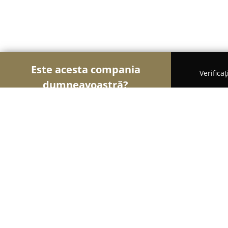
Este acesta compania
Verifica
dumneavoastră?
Șoimii Nunților
Rochii de Mireasă, Organizatori
Imperiale.ro- Rochii elegante si acce
9.2
(147)