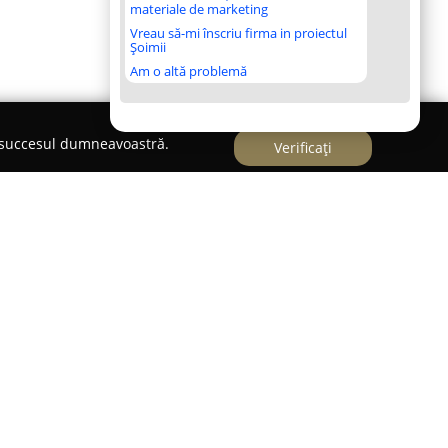
materiale de marketing
Vreau să-mi înscriu firma in proiectul
Șoimii
Am o altă problemă
e succesul dumneavoastră.
Verificați
egante si accesorii de par
eriale.ro
s-a specializat în furnizarea de ținute
zie, de bal și de mireasă, redefinind standardele
rticole. Acest magazin s-a impus ca un punct de
ntației pentru evenimente speciale, propunând o
 de la rochii sofisticate la accesorii dedicate