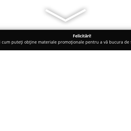
Felicitări!
ți cum puteți obține materiale promoționale pentru a vă bucura d
 Evenimente, Fotografi Nuntă - Bucureşti
Imperiale.ro- Rochii el
sorii de par
Despre companie:
Fondată în 2011, compania
Imp
festive ce includ rochii de oca
de eleganță pentru astfel de a
referință în domeniul vestime
gamă diversificată de produse —