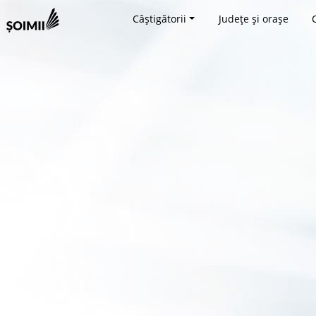
Câștigătorii
Județe și orașe