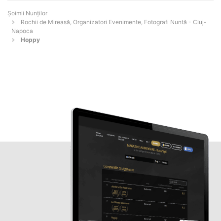
Șoimii Nunților
Rochii de Mireasă, Organizatori Evenimente, Fotografi Nuntă - Cluj-
Napoca
Hoppy