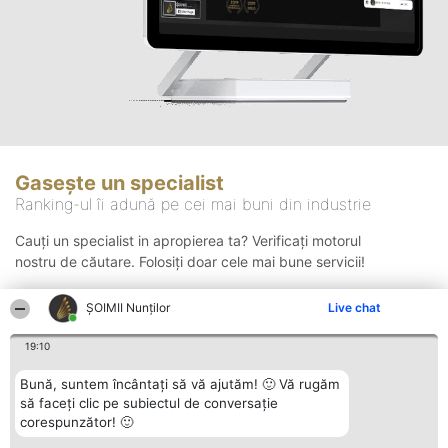
Gasește un specialist
Ranking-ul îi adună pe cei mai buni din industrie
Cauți un specialist in apropierea ta? Verificați motorul
nostru de căutare. Folosiți doar cele mai bune servicii!
ȘOIMII Nunților
Live chat
Căutare
19:10
Bună, suntem încântați să vă ajutăm! 🙂 Vă rugăm
să faceți clic pe subiectul de conversație
corespunzător! 🙂