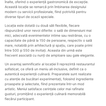
înalte, oferind o experiență gastronomică de excepție.
Această locație se remarcă prin îmbinarea designului
modern cu servicii profesionale, fiind potrivită pentru
diverse tipuri de ocazii speciale.
Locația este dotată cu două săli flexibile, fiecare
răspunzând unor nevoi diferite: o sală de dimensiuni mai
mici, adecvată evenimentelor intime sau restrânse, cu o
capacitate de până la 150 de persoane, respectiv o sală
mare, notabilă prin arhitectură și spațiu, care poate primi
între 500 și 550 de invitați. Aceasta din urmă este
frecvent asociată cu nunți de amploare sau gale elegante.
Un avantaj semnificativ al locației îl reprezintă restaurantul
sofisticat, ce oferă un meniu all-inclusive, definit ca o
autentică experiență culinară. Preparatele sunt realizate
cu atenție de bucătari experimentați, folosind ingrediente
proaspete și selectate, fiind prezentate într-un mod
artistic. Meniul satisface cerințele celor mai rafinate
gusturi, promițând o experiență culinară memorabilă
fiecărui participant.