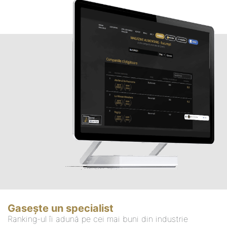
Gasește un specialist
Ranking-ul îi adună pe cei mai buni din industrie