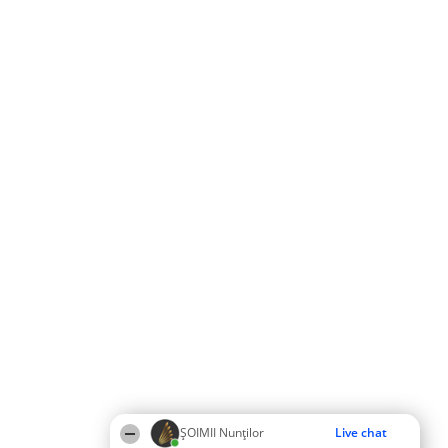
ȘOIMII Nunților
Live chat