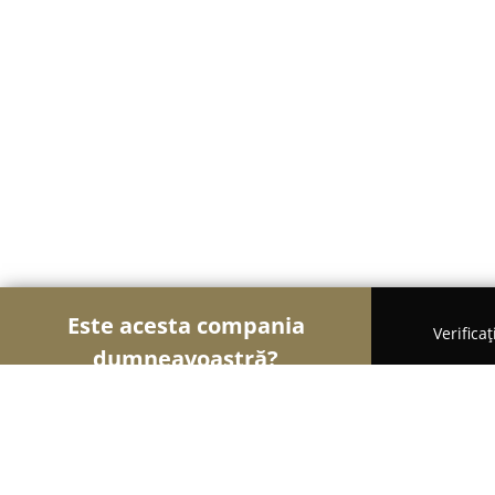
Este acesta compania
Verifica
dumneavoastră?
Șoimii Nunților
Rochii de Mireasă, Organizatori