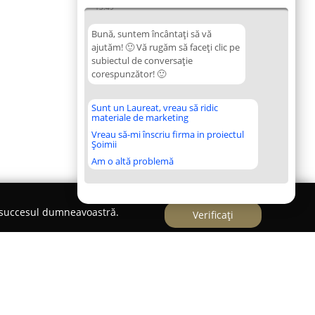
13:49
Bună, suntem încântați să vă
ajutăm! 🙂 Vă rugăm să faceți clic pe
subiectul de conversație
corespunzător! 🙂
Sunt un Laureat, vreau să ridic
materiale de marketing
Vreau să-mi înscriu firma in proiectul
Șoimii
Am o altă problemă
e succesul dumneavoastră.
Verificați