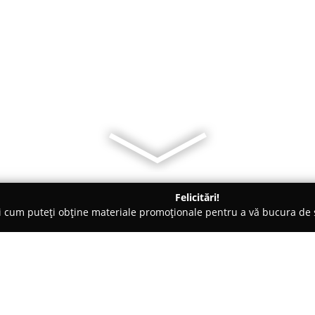
Felicitări!
ți cum puteți obține materiale promoționale pentru a vă bucura d
 Evenimente, Fotografi Nuntă - Oneşti
Ghortin