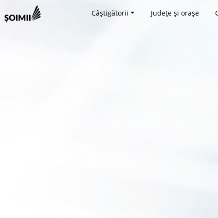
Câștigătorii
Județe și orașe