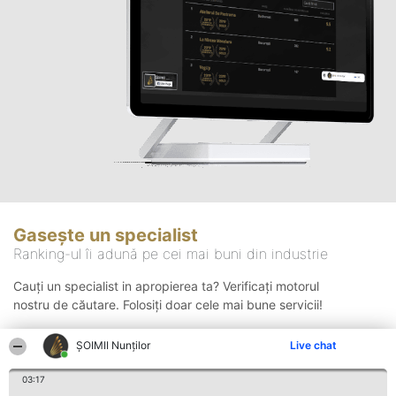
Gasește un specialist
Ranking-ul îi adună pe cei mai buni din industrie
Cauți un specialist in apropierea ta? Verificați motorul
nostru de căutare. Folosiți doar cele mai bune servicii!
ȘOIMII Nunților
Live chat
Căutare
03:17