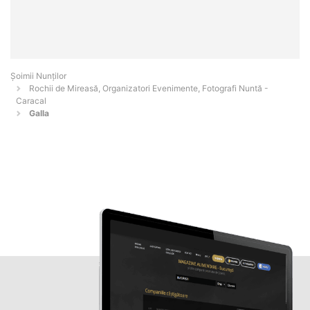
Șoimii Nunților
Rochii de Mireasă, Organizatori Evenimente, Fotografi Nuntă -
Caracal
Galla