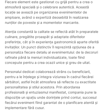
Fiecare element este gestionat cu grijă pentru a crea o
atmosferă specială și o celebrare autentică. Această
locație se axează pe organizarea evenimentelor de
amploare, având o expertiză deosebită în realizarea
nunților de poveste și a momentelor marcante.
Atenția constantă la calitate se reflectă atât în preparatele
culinare, pregătite proaspăt și adaptate diferitelor
preferințe, cât și în experiența gastronomică aparte oferită
invitaților. Un punct distinctiv îl reprezintă opțiunea de a
personaliza fiecare detaliu al evenimentului: de la decoruri
rafinate până la meniuri individualizate, toate fiind
concepute pentru a crea ocazii unice și greu de uitat.
Personalul dedicat colaborează strâns cu beneficiarii,
pentru a le înțelege și integra viziunea în cadrul fiecărei
sărbători, astfel încât atmosfera să reflecte cu exactitate
personalitatea și stilul acestora. Prin abordarea
profesională și entuziasmul manifestat, compania pune la
dispoziție un spațiu unde dorințele prind contur, succesul
fiecărui eveniment fiind garantat de o planificare atentă și
implementare fără cusur.