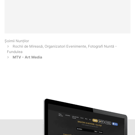
Șoimii Nunților
Rochii de Mireasă, Organizatori Evenimente, Fotografi Nuntă -
Fundulea
MTV - Art Media