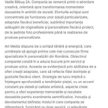
Vasile Băbuș 2A. Compania se remarcă printr-o abordare
creativă, orientată spre transformarea momentelor
deosebite în amintiri de durată. Eforturile echipei sunt
concentrate pe furnizarea unor soluții particularizate,
adaptate fiecărui beneficiar, subliniind importanța
adăugării de originalitate și personalitate fiecărui proiect,
de la ședințe foto profesioniste până la realizarea de
produse personalizate.
Art Media dispune de o echipă tânără și energică, care
urmărește să ajungă printre cele mai cunoscute firme
specializate în personalizări din România. Obiectivul
companiei constă în a aduce bucurie prin servicii și
produse unice. Aceasta se evidențiază prin abilitatea de a
oferi creații adaptate, care să reflecte fidel dorințele și
gusturile fiecărui client. Strategia de lucru implică o
înțelegere aprofundată a tendințelor pieței, cu un accent
constant pe detalii și calitate artistică, aspecte cheie
pentru a oferi experiențe memorabile și rezultate
deosebite pentru evenimente semnificative. Inovația și
devotamentul definesc modul în care compania se
diferențiază, furnizând nu doar servicii, ci adevărate