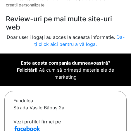
creații personalizate.
Review-uri pe mai multe site-uri
web
Doar userii logați au acces la această informație.
Da-
ți click aici pentru a vă loga.
Este acesta compania dumneavoastră
?
Felicitări!
Aă cum să primești materialele de
marketing
Fundulea
Strada Vasile Băbuş 2a
Vezi profilul firmei pe