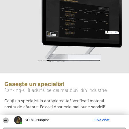
Gasește un specialist
Ranking-ul îi adună pe cei mai buni din industrie
Cauți un specialist in apropierea ta? Verificați motorul
nostru de căutare. Folosiți doar cele mai bune servicii!
ȘOIMII Nunților
Live chat
Căutare