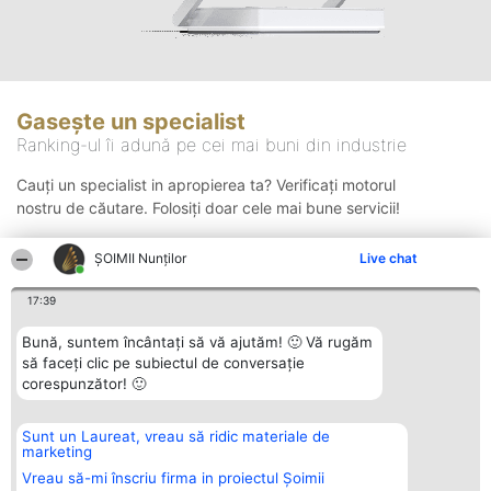
Gasește un specialist
Ranking-ul îi adună pe cei mai buni din industrie
Cauți un specialist in apropierea ta? Verificați motorul
nostru de căutare. Folosiți doar cele mai bune servicii!
ȘOIMII Nunților
Live chat
Căutare
17:39
Bună, suntem încântați să vă ajutăm! 🙂 Vă rugăm
să faceți clic pe subiectul de conversație
corespunzător! 🙂
Sunt un Laureat, vreau să ridic materiale de
Organizator Ranking
Plebiscyt
Contact
marketing
BRIGHT SOLUTIONS BR SRL
Câștigătorii
Contact
Aleea Timisul De Sus 2 Bl. A30
Lista Tuturor
Vreau să-mi înscriu firma in proiectul Șoimii
Sc. A Et. 4 Ap. 13 Cod 061952
Laureaților