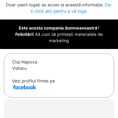
Doar userii logați au acces la această informație.
Da-
ți click aici pentru a vă loga.
Este acesta compania dumneavoastră
?
Felicitări!
Aă cum să primești materialele de
marketing
Cluj-Napoca
Vidraru
Vezi profilul firmei pe