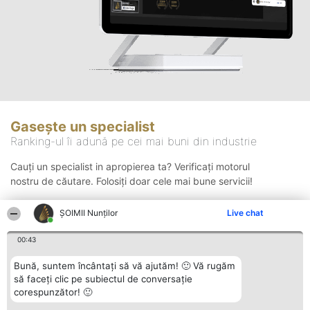
Gasește un specialist
Ranking-ul îi adună pe cei mai buni din industrie
Cauți un specialist in apropierea ta? Verificați motorul
nostru de căutare. Folosiți doar cele mai bune servicii!
ȘOIMII Nunților
Live chat
Căutare
00:43
Bună, suntem încântați să vă ajutăm! 🙂 Vă rugăm
să faceți clic pe subiectul de conversație
corespunzător! 🙂