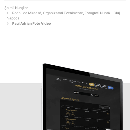
Șoimii Nunților
Rochii de Mireasă, Organizatori Evenimente, Fotografi Nuntă - Cluj-
Napoca
Paul Adrian Foto Video