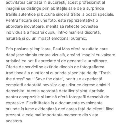
activitatea centrată în București, acest profesionist al
imaginii se distinge prin abilitățile sale de a surprinde
trăirile autentice și bucuria sinceră trăite la ocazii speciale.
Pentru fiecare sesiune foto, este reprezentativă o
abordare inovatoare, menită să reflecte povestea
individuală a fiecărui cuplu, într-o manieră discretă,
naturală și cu un impact emoțional puternic.
Prin pasiune și implicare, Paul Mos oferă rezultate care
depășesc simpla redare vizuală, creând imagini cu valoare
artistică ce pot fi apreciate și de generațiile următoare.
Oferta de servicii se extinde dincolo de fotografierea
tradițională a nunților și cuprinde și ședințe de tip "Trash
the dress" sau "Save the date", pentru o experiență
completă adaptată nevoilor cuplurilor ce doresc amintiri
deosebite. Atenția acordată detaliilor și simțul artistic
pentru compoziție și lumină oferă fotografii deosebit de
expresive. Flexibilitatea în a documenta evenimente
oriunde în lume evidențiază dedicarea față de clienți, fiind
prezent la cele mai importante momente din viața
acestora.