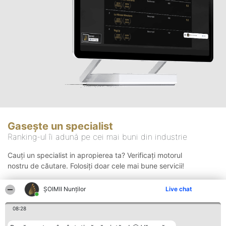
Gasește un specialist
Ranking-ul îi adună pe cei mai buni din industrie
Cauți un specialist in apropierea ta? Verificați motorul
nostru de căutare. Folosiți doar cele mai bune servicii!
ȘOIMII Nunților
Live chat
Căutare
08:28