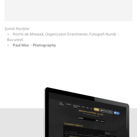
Șoimii Nunților
Rochii de Mireasă, Organizatori Evenimente, Fotografi Nuntă -
Bucureşti
Paul Mos - Photography