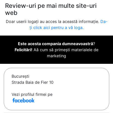
Review-uri pe mai multe site-uri
web
Doar userii logați au acces la această informație.
Da-
ți click aici pentru a vă loga.
Este acesta compania dumneavoastră
?
Felicitări!
Aă cum să primești materialele de
marketing
Bucureşti
Strada Baia de Fier 10
Vezi profilul firmei pe