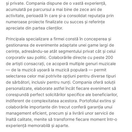
și private. Compania dispune de o vastă experiență,
acumulată pe parcursul a mai bine de zece ani de
activitate, perioadă în care și-a consolidat reputația prin
numeroase proiecte finalizate cu succes și referințe
apreciate din partea clienților.
Principala specializare a firmei constă în conceperea și
gestionarea de evenimente adaptate unei game largi de
cerințe, adresându-se atât segmentului privat cât și celui
corporativ sau politic. Colaborările directe cu peste 200
de artiști consacrați, ce acoperă multiple genuri muzicale
— de la muzică ușoară la muzică populară — permit
selectarea celor mai potrivite opțiuni pentru diverse tipuri
de sărbători, inclusiv pentru nunți. Compania oferă soluții
personalizate, elaborate astfel încât fiecare eveniment să
corespundă perfect solicitărilor specifice ale beneficiarilor,
indiferent de complexitatea acestora. Portofoliul extins și
colaborările importante din trecut conferă garanția unui
management eficient, precum și a livrării unor servicii de
înaltă calitate, menite să transforme fiecare moment într-o
experiență memorabilă și aparte.