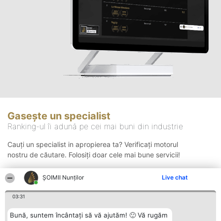
Gasește un specialist
Ranking-ul îi adună pe cei mai buni din industrie
Cauți un specialist in apropierea ta? Verificați motorul
nostru de căutare. Folosiți doar cele mai bune servicii!
ȘOIMII Nunților
Live chat
Căutare
03:31
Bună, suntem încântați să vă ajutăm! 🙂 Vă rugăm