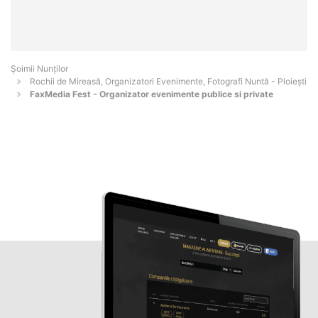
Șoimii Nunților
Rochii de Mireasă, Organizatori Evenimente, Fotografi Nuntă - Ploieşti
FaxMedia Fest - Organizator evenimente publice si private