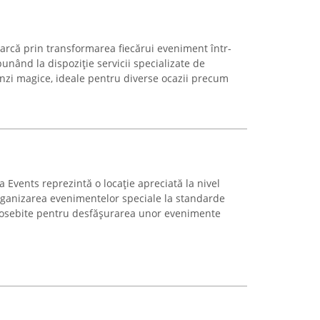
rcă prin transformarea fiecărui eveniment într-
punând la dispoziție servicii specializate de
linzi magice, ideale pentru diverse ocazii precum
Events reprezintă o locație apreciată la nivel
organizarea evenimentelor speciale la standarde
 deosebite pentru desfășurarea unor evenimente