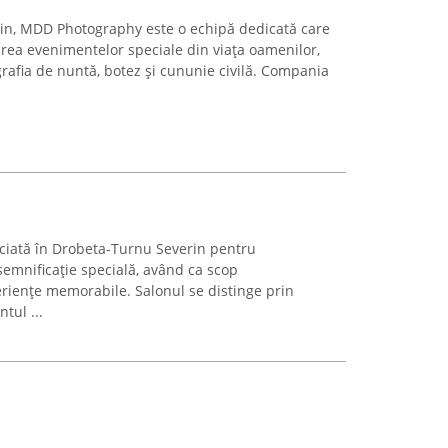
rin, MDD Photography este o echipă dedicată care
ea evenimentelor speciale din viața oamenilor,
grafia de nuntă, botez și cununie civilă. Compania
ciată în Drobeta-Turnu Severin pentru
emnificație specială, având ca scop
riențe memorabile. Salonul se distinge prin
tul ...