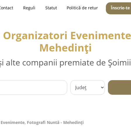
Contact
Reguli
Statut
Politică de retur
Înscrie-te
, Organizatori Evenimente,
Mehedinţi
și alte companii premiate de Șoimii
i Evenimente, Fotografi Nuntă - Mehedinţi