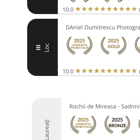
10.0
DAniel Dumitrescu Photogr
Loc
III
10.0
Rochii de Mireasa - Sadrini
Laureați