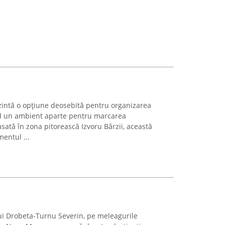
intă o opțiune deosebită pentru organizarea
nd un ambient aparte pentru marcarea
tă în zona pitorească Izvoru Bârzii, această
entul ...
ui Drobeta-Turnu Severin, pe meleagurile