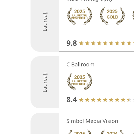
Laureați
9.8
C Ballroom
Laureați
8.4
Simbol Media Vision