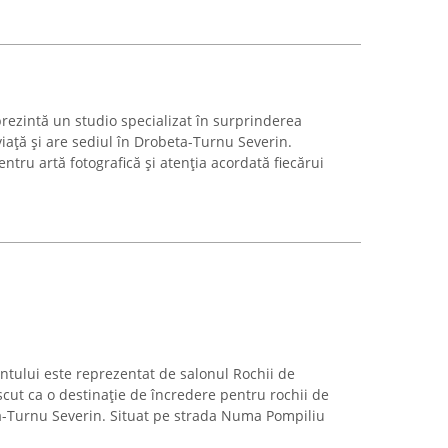
rezintă un studio specializat în surprinderea
iață și are sediul în Drobeta-Turnu Severin.
tru artă fotografică și atenția acordată fiecărui
ntului este reprezentat de salonul Rochii de
scut ca o destinație de încredere pentru rochii de
a-Turnu Severin. Situat pe strada Numa Pompiliu