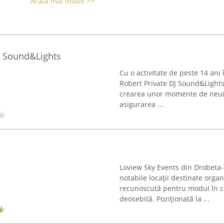
Arată mai multe >>
J Sound&Lights
Cu o activitate de peste 14 an
Robert Private DJ Sound&Lights
crearea unor momente de neuita
asigurarea ...
Loview Sky Events din Drobeta-
notabile locații destinate orga
recunoscută pentru modul în c
deosebită. Poziționată la ...