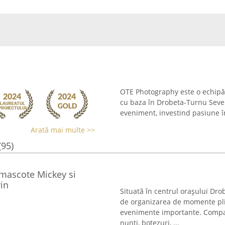
OTE Photography este o echipă fo
cu baza în Drobeta-Turnu Sever
eveniment, investind pasiune în 
Arată mai multe >>
(95)
 mascote Mickey si
in
Situată în centrul orașului Dro
de organizarea de momente plin
evenimente importante. Compani
nunți, botezuri, ...