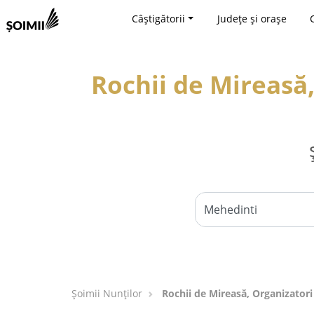
Câștigătorii
Județe și orașe
Rochii de Mireasă
Șoimii Nunților
Rochii de Mireasă, Organizator