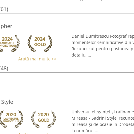
(61)
apher
Daniel Dumitrescu Fotograf rep
momentelor semnificative din v
Recunoscut pentru pasiunea pen
detaliu, ...
Arată mai multe >>
(48)
 Style
Universul eleganței și rafiname
Mireasa - Sadrini Style, recuno
mireasă și de ocazie în Drobet
la numărul ...