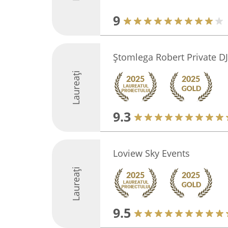
9
Ștomlega Robert Private D
Laureați
9.3
Loview Sky Events
Laureați
9.5