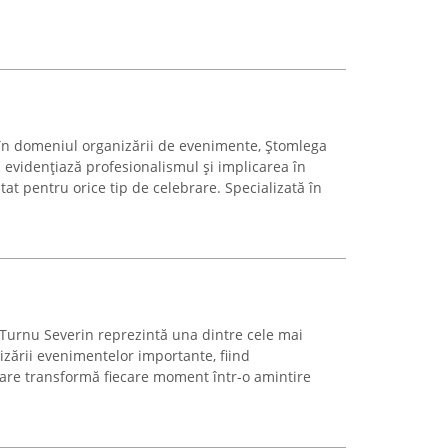
i în domeniul organizării de evenimente, Ștomlega
 evidențiază profesionalismul și implicarea în
t pentru orice tip de celebrare. Specializată în
Turnu Severin reprezintă una dintre cele mai
nizării evenimentelor importante, fiind
are transformă fiecare moment într-o amintire