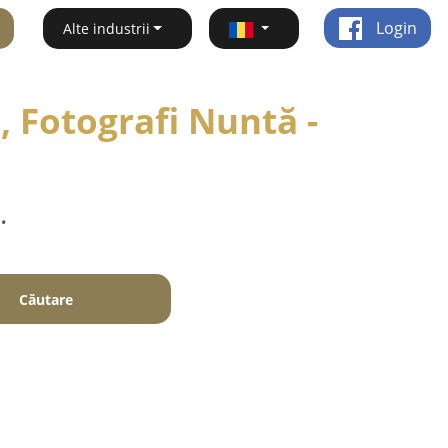
Login
Alte industrii
 Fotografi Nuntă -
.
Căutare