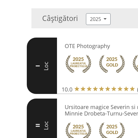
Câștigători
2025
OTE Photography
Loc
I
10.0
Ursitoare magice Severin si
Minnie Drobeta-Turnu-Sever
Loc
II