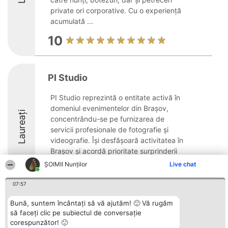
private ori corporative. Cu o experiență
acumulată ...
10
PI Studio
PI Studio reprezintă o entitate activă în
domeniul evenimentelor din Brașov,
Laureați
concentrându-se pe furnizarea de
servicii profesionale de fotografie și
videografie. Își desfășoară activitatea în
Brașov și acordă prioritate surprinderii
esenței ...
ȘOIMII Nunților
Live chat
10
07:57
Bună, suntem încântați să vă ajutăm! 🙂 Vă rugăm
să faceți clic pe subiectul de conversație
Organizator Ranking
Plebiscyt
Contact
corespunzător! 🙂
BRIGHT SOLUTIONS BR SRL
Câștigătorii
Contact