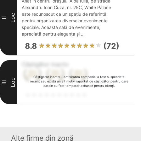
Aflat în centrul orașului Alba Iulia, pe strada
Alexandru Ioan Cuza, nr. 25C, White Palace
este recunoscut ca un spațiu de referință
Loc
II
pentru organizarea diverselor evenimente
speciale. Această sală de evenimente,
apreciată pentru eleganța și ...
8.8
(72)
Câștigător inactiv
Câștigător inactiv - activitatea companiei a fost suspendată
Loc
recent sau există un alt motiv raportat de câștigător pentru care
III
datele au fost temporar ascunse pentru clienți.
Alte firme din zonă