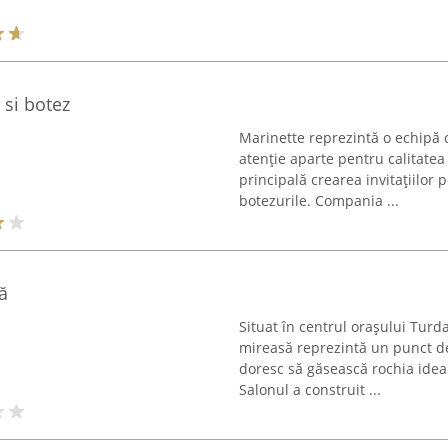
 si botez
Marinette reprezintă o echipă 
atenție aparte pentru calitatea
principală crearea invitațiilo
botezurile. Compania ...
ă
Situat în centrul orașului Turda
mireasă reprezintă un punct de 
doresc să găsească rochia ideal
Salonul a construit ...