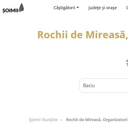
Câștigătorii
Județe și orașe
Rochii de Mireasă
Șoimii Nunților
Rochii de Mireasă, Organizator