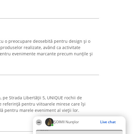
cu o preocupare deosebită pentru design și o
 produselor realizate, având ca activitate
r pentru evenimente marcante precum nunțile și
, pe Strada Libertății 5, UNIQUE rochii de
referință pentru viitoarele mirese care își
ă pentru marele eveniment al vieții lor.
ȘOIMII Nunților
Live chat
03:59