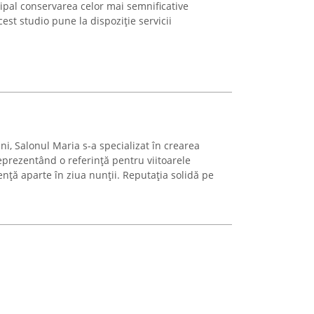
cipal conservarea celor mai semnificative
est studio pune la dispoziție servicii
ni, Salonul Maria s-a specializat în crearea
eprezentând o referință pentru viitoarele
ență aparte în ziua nunții. Reputația solidă pe