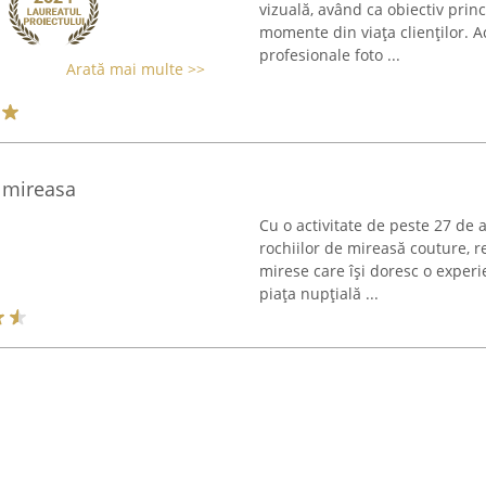
vizuală, având ca obiectiv prin
momente din viața clienților. Ac
profesionale foto ...
Arată mai multe >>
e mireasa
Cu o activitate de peste 27 de a
rochiilor de mireasă couture, r
mirese care își doresc o experi
piața nupțială ...