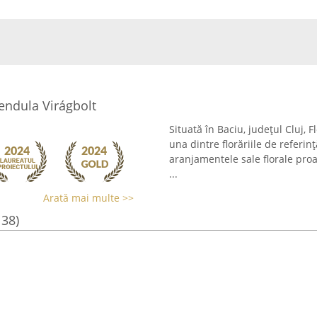
endula Virágbolt
Situată în Baciu, județul Cluj, 
una dintre florăriile de referin
aranjamentele sale florale proas
...
Arată mai multe >>
138)