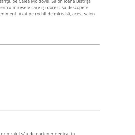
strița, pe Calea Moldovei, Salon Ioana Bistrița
entru miresele care își doresc să descopere
eniment. Axat pe rochii de mireasă, acest salon
rin rolul său de partener dedicat în