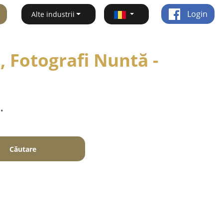
Login
Alte industrii
 Fotografi Nuntă -
.
Căutare