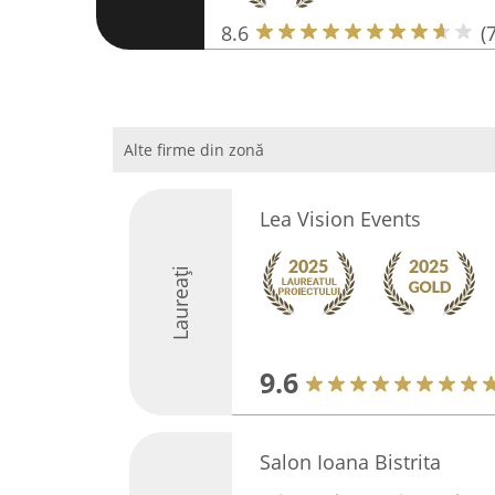
8.6
(7
Alte firme din zonă
Lea Vision Events
Laureați
9.6
Salon Ioana Bistrita