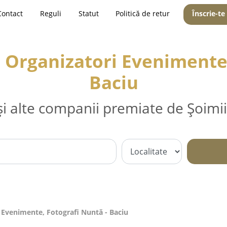
Contact
Reguli
Statut
Politică de retur
Înscrie-te
, Organizatori Evenimente,
Baciu
și alte companii premiate de Șoimii
i Evenimente, Fotografi Nuntă - Baciu