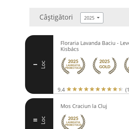
Câștigători
2025
Floraria Lavanda Baciu - Lev
Kisbács
Loc
I
9.4
(
Mos Craciun la Cluj
Loc
II