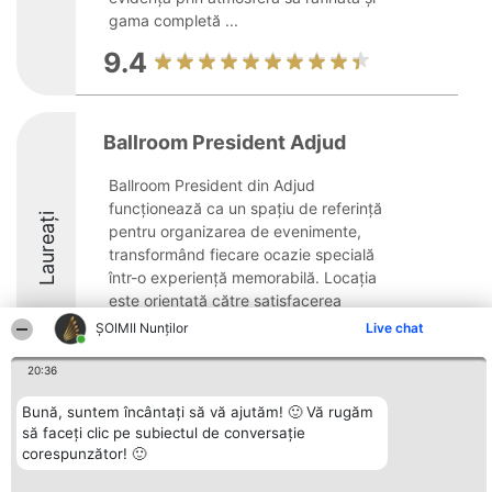
gama completă ...
9.4
Ballroom President Adjud
Ballroom President din Adjud
funcționează ca un spațiu de referință
Laureați
pentru organizarea de evenimente,
transformând fiecare ocazie specială
într-o experiență memorabilă. Locația
este orientată către satisfacerea
cerințelor clienților, fiind ...
ȘOIMII Nunților
Live chat
9.6
20:36
Bună, suntem încântați să vă ajutăm! 🙂 Vă rugăm
să faceți clic pe subiectul de conversație
Organizator Ranking
Plebiscyt
Contact
corespunzător! 🙂
BRIGHT SOLUTIONS BR SRL
Câștigătorii
Contact
Aleea Timisul De Sus 2 Bl. A30
Lista Tuturor
Sc. A Et. 4 Ap. 13 Cod 061952
Laureaților