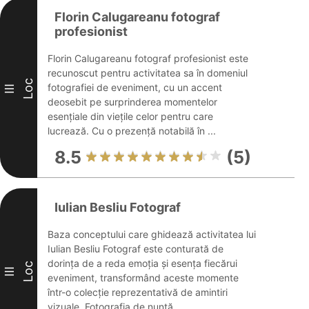
Florin Calugareanu fotograf
profesionist
Florin Calugareanu fotograf profesionist este
recunoscut pentru activitatea sa în domeniul
Loc
fotografiei de eveniment, cu un accent
III
deosebit pe surprinderea momentelor
esențiale din viețile celor pentru care
lucrează. Cu o prezență notabilă în ...
8.5
(5)
Iulian Besliu Fotograf
Baza conceptului care ghidează activitatea lui
Iulian Besliu Fotograf este conturată de
dorința de a reda emoția și esența fiecărui
Loc
III
eveniment, transformând aceste momente
într-o colecție reprezentativă de amintiri
vizuale. Fotografia de nuntă ...