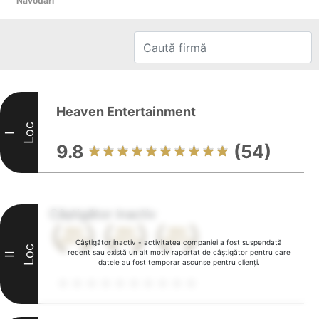
Năvodari
Heaven Entertainment
Loc
I
9.8
(54)
Câștigător inactiv
Câștigător inactiv - activitatea companiei a fost suspendată
Loc
recent sau există un alt motiv raportat de câștigător pentru care
II
datele au fost temporar ascunse pentru clienți.